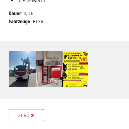
FF Altenwörth
Dauer
: 0,5 h
Fahrzeuge
: RLFA
ZURÜCK