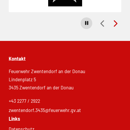
Carousel stoppen
Kontakt
Feuerwehr Zwentendorf an der Donau
Lindenplatz 5
3435 Zwentendorf an der Donau
+43 2277 / 2922
zwentendorf.3435@feuerwehr.gv.at
Links
Datenschutz