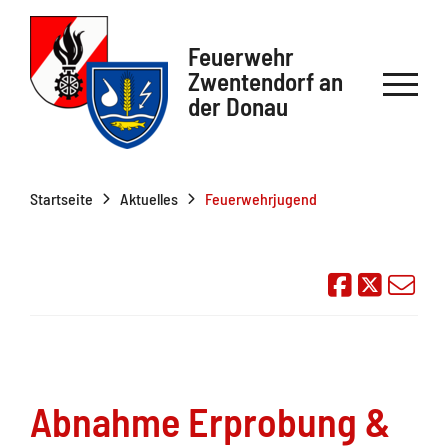
Feuerwehr
Zwentendorf an
der Donau
Startseite
Aktuelles
Feuerwehrjugend
Auf Face
Übe
Abnahme Erprobung &