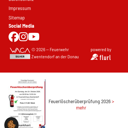
Impressum
Sitemap
Social Media
Zur Facebookseite
Zu Instgram
Zum Youtubekanal
© 2026 — Feuerwehr
powered by
Zwentendorf an der Donau
Feuerlöscherüberprüfung 2026
>
mehr