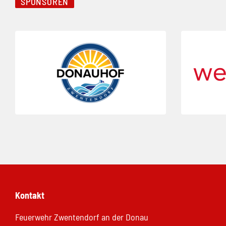
SPONSOREN
Folie 1 von 4
Folie 2 von 4
Kontakt
Feuerwehr Zwentendorf an der Donau