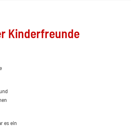
r Kinderfreunde
e
 und
nen
r es ein