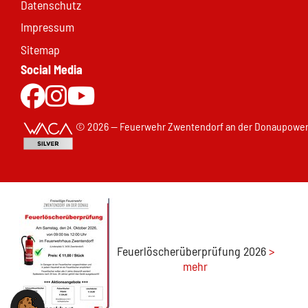
Datenschutz
Impressum
Sitemap
Social Media
Zur Facebookseite
Zu Instgram
Zum Youtubekanal
© 2026 — Feuerwehr Zwentendorf an der Donau
power
Feuerlöscherüberprüfung 2026
>
mehr