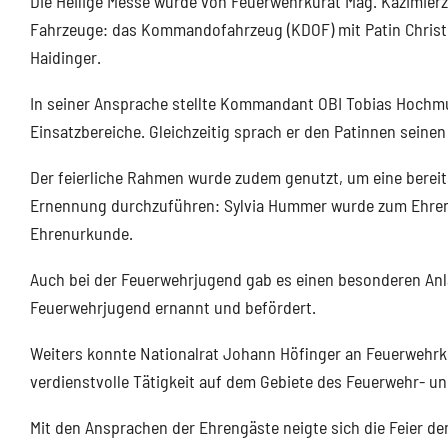
Die Heilige Messe wurde von Feuerwehrkurat Mag. Kazimierz 
Fahrzeuge: das Kommandofahrzeug (KDOF) mit Patin Christi
Haidinger.
In seiner Ansprache stellte Kommandant OBI Tobias Hochmut
Einsatzbereiche. Gleichzeitig sprach er den Patinnen sein
Der feierliche Rahmen wurde zudem genutzt, um eine berei
Ernennung durchzuführen: Sylvia Hummer wurde zum Ehrenm
Ehrenurkunde.
Auch bei der Feuerwehrjugend gab es einen besonderen An
Feuerwehrjugend ernannt und befördert.
Weiters konnte Nationalrat Johann Höfinger an Feuerwehrku
verdienstvolle Tätigkeit auf dem Gebiete des Feuerwehr- un
Mit den Ansprachen der Ehrengäste neigte sich die Feier 