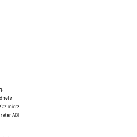
g.
rdnete
Kazimierz
reter ABI