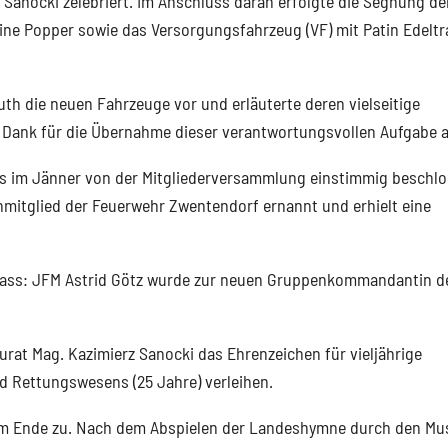
Sanocki zelebriert. Im Anschluss daran erfolgte die Segnung de
ne Popper sowie das Versorgungsfahrzeug (VF) mit Patin Edelt
h die neuen Fahrzeuge vor und erläuterte deren vielseitige
en Dank für die Übernahme dieser verantwortungsvollen Aufgabe 
ts im Jänner von der Mitgliederversammlung einstimmig beschl
itglied der Feuerwehr Zwentendorf ernannt und erhielt eine
lass: JFM Astrid Götz wurde zur neuen Gruppenkommandantin d
rat Mag. Kazimierz Sanocki das Ehrenzeichen für vieljährige
d Rettungswesens (25 Jahre) verleihen.
dem Ende zu. Nach dem Abspielen der Landeshymne durch den Mu