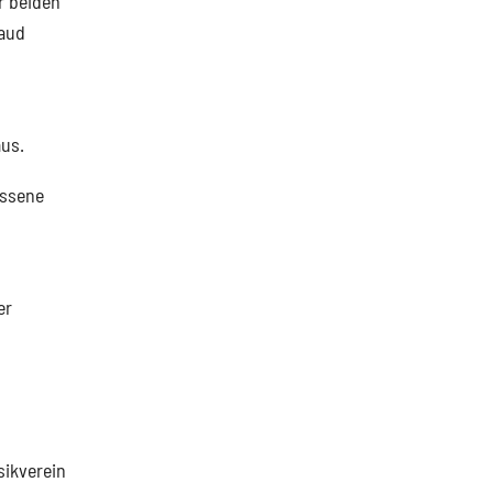
r beiden
raud
aus.
ossene
er
sikverein